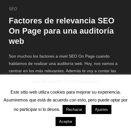
SEO
Factores de relevancia SEO
On Page para una auditoría
web
Son muchos los factores a nivel SEO On Page cuando
hablamos de realizar una auditoría web. Hoy, nos vamos a
centrar en los más relevantes. Además te voy a contar las
herramientas para auditar cada uno de ellos. ¿Te interesa?
VALORAMOS TU PRIVACIDAD
Sigue leyendo. Indexación Es muy probable que hayas oído
Este sitio web utiliza cookies para mejorar su experiencia.
hablar de la importancia de que […]
Asumiremos que está de acuerdo con esto, pero puede optar por
no participar si lo desea.
Rechazar
Ajustes
22/02/2022
aog89
Aceptar